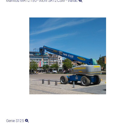
Manitou MRT2150 - Aichi SR12CSM - Viavac
Genie S125