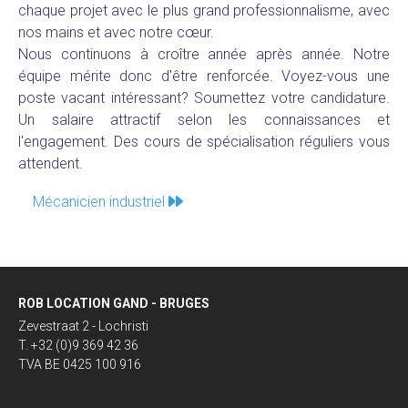
chaque projet avec le plus grand professionnalisme, avec
nos mains et avec notre cœur.
Nous continuons à croître année après année. Notre
équipe mérite donc d'être renforcée. Voyez-vous une
poste vacant intéressant? Soumettez votre candidature.
Un salaire attractif selon les connaissances et
l'engagement. Des cours de spécialisation réguliers vous
attendent.
Mécanicien industriel
ROB LOCATION GAND - BRUGES
Zevestraat 2 - Lochristi
T. +32 (0)9 369 42 36
TVA BE 0425 100 916