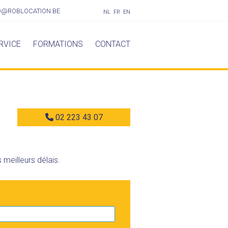
O@ROBLOCATION.BE
NL
FR
EN
RVICE
FORMATIONS
CONTACT
02 223 43 07
meilleurs délais.