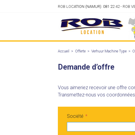
ROB LOC
ATION (NAMUR): 081 2
2 42 - ROB 
Accueil
>
Offerte
>
Verhuur Machine Type
>
O
Demande d’offre
Vous aimeriez recevoir une offre con
Transmettez-nous vos coordonnées vi
Société