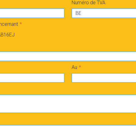
Numéro de TVA
oncernant
 AB16EJ
Au