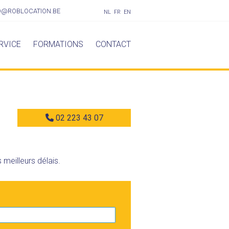
O@ROBLOCATION.BE
NL
FR
EN
RVICE
FORMATIONS
CONTACT
02 223 43 07
meilleurs délais.