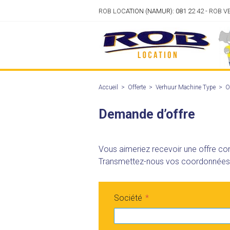
ROB LOC
ATION (NAMUR): 081 2
2 42 - ROB 
Accueil
>
Offerte
>
Verhuur Machine Type
>
O
Demande d’offre
Vous aimeriez recevoir une offre con
Transmettez-nous vos coordonnées vi
Société