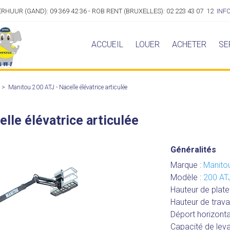
VERHUUR (GAND): 09 369 42 36 - ROB RENT (BRUXELLES): 02 223 43 07 12
INF
ACCUEIL
LOUER
ACHETER
SE
>
Manitou 200 ATJ - Nacelle élévatrice articulée
lle élévatrice articulée
Généralités
Marque :
Manito
Modèle :
200 AT
Hauteur de plat
Hauteur de travai
Déport horizonta
Capacité de lev