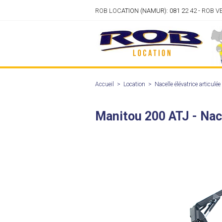
ROB LOC
ATION (NAMUR): 081 2
2 42 - ROB 
Accueil
>
Location
>
Nacelle élévatrice articulée
Manitou 200 ATJ - Nace