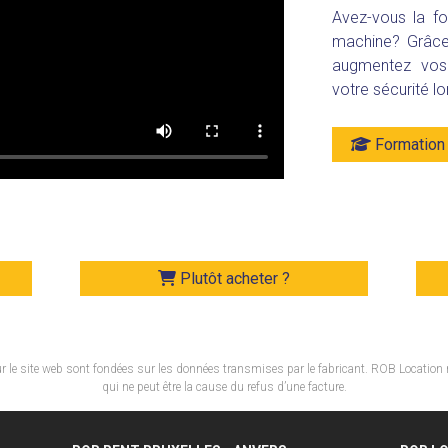
Avez-vous la fo
machine? Grâce
augmentez vos 
votre sécurité lo
Formation 
Plutôt acheter ?
 le site web sont fondées sur les données transmises par le fabricant. ROB Location 
qui ne peut être la cause du refus d’une facture.