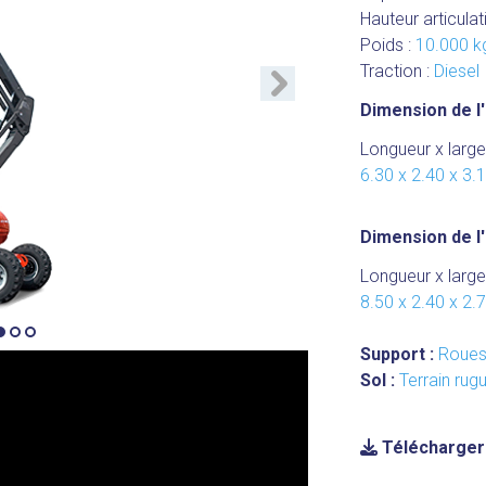
Hauteur articulat
Poids :
10.000 k
Traction :
Diesel
Suivant
Dimension de l'
Longueur x large
6.30 x 2.40 x 3.
Dimension de l'
Longueur x large
8.50 x 2.40 x 2.
Support :
Roue
Sol :
Terrain rug
Télécharger 