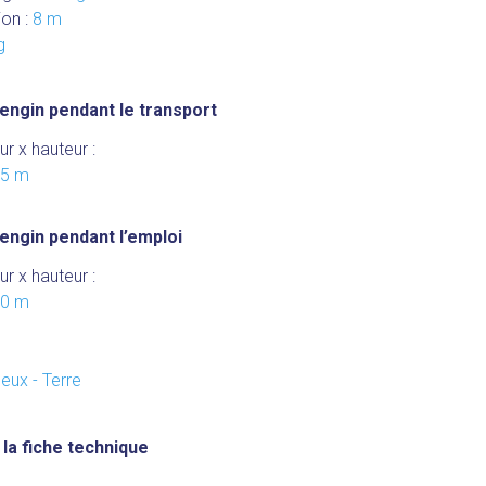
ion :
8 m
g
engin pendant le transport
ur x hauteur :
15 m
engin pendant l’emploi
ur x hauteur :
70 m
s
ueux - Terre
la fiche technique