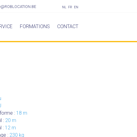
O@ROBLOCATION.BE
NL
FR
EN
RVICE
FORMATIONS
CONTACT
u
J
eforme :
18 m
l :
20 m
l :
12 m
age :
230 kg