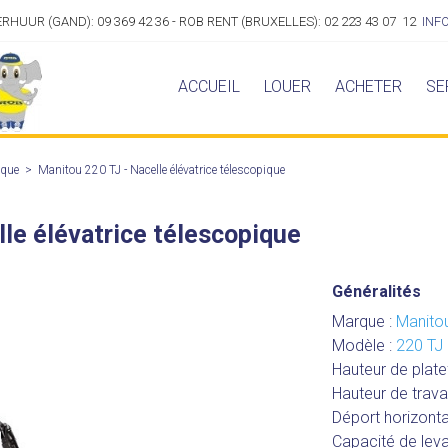
VERHUUR (GAND): 09 369 42 36 - ROB RENT (BRUXELLES): 02 223 43 07 12
INF
ACCUEIL
LOUER
ACHETER
SE
ique
>
Manitou 220 TJ - Nacelle élévatrice télescopique
le élévatrice télescopique
Généralités
Marque :
Manito
Modèle :
220 TJ
Hauteur de plat
Hauteur de travai
Déport horizonta
Capacité de lev