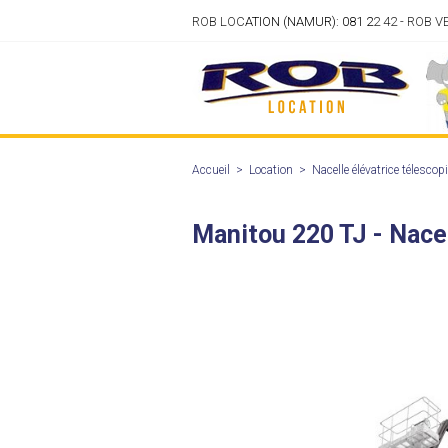
ROB LOC
ATION (NAMUR): 081 2
2 42 - ROB 
Accueil
>
Location
>
Nacelle élévatrice télescop
Manitou 220 TJ - Nacel