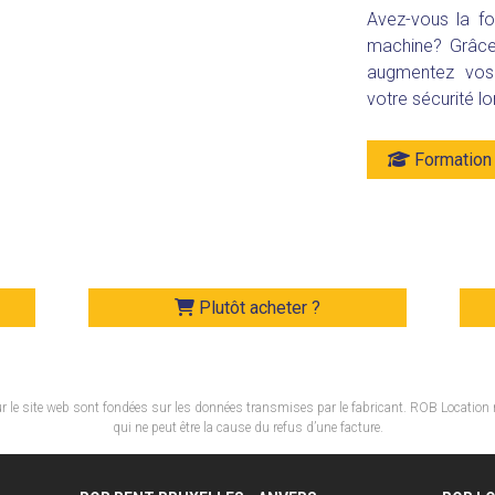
Avez-vous la fo
machine? Grâce
augmentez vos 
votre sécurité lo
Formation 
Plutôt acheter ?
 le site web sont fondées sur les données transmises par le fabricant. ROB Location 
qui ne peut être la cause du refus d’une facture.