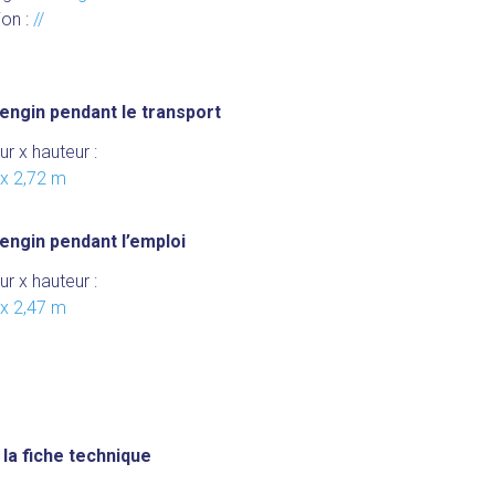
ion :
//
engin pendant le transport
ur x hauteur :
 x 2,72 m
engin pendant l’emploi
ur x hauteur :
 x 2,47 m
s
la fiche technique