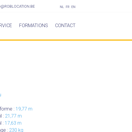
O@ROBLOCATION.BE
NL
FR
EN
RVICE
FORMATIONS
CONTACT
u
eforme :
19,77 m
l :
21,77 m
l :
17,63 m
age :
230 kg