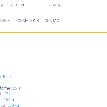
O@ROBLOCATION.BE
NL
FR
EN
RVICE
FORMATIONS
CONTACT
rm Basket
eforme :
25 m
l :
27 m
l :
15,1 m
age :
230 kg