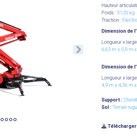
Hauteur articulat
Poids :
5120 kg
Traction :
Electr
Dimension de l'
Longueur x large
Suivant
6,63 m x 0,9 m 
Dimension de l'
Longueur x large
4,9 m x 4,36 m 
Support :
Chenil
Sol :
Terrain rug
Télécharger 