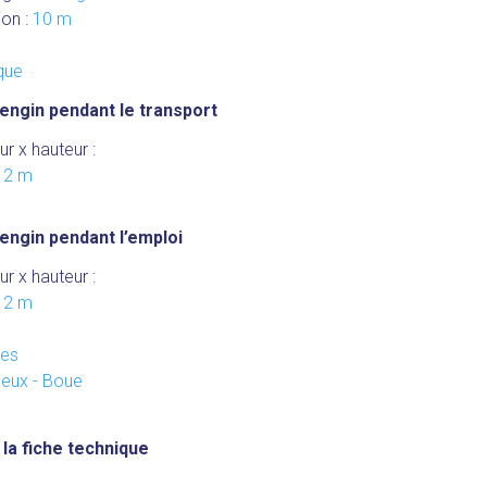
ion :
10 m
ique
engin pendant le transport
ur x hauteur :
x 2 m
engin pendant l’emploi
ur x hauteur :
x 2 m
les
ueux - Boue
la fiche technique