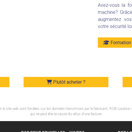
Avez-vous la fo
machine? Grâce
augmentez vos 
votre sécurité lo
Formation 
Plutôt acheter ?
 le site web sont fondées sur les données transmises par le fabricant. ROB Location 
qui ne peut être la cause du refus d’une facture.