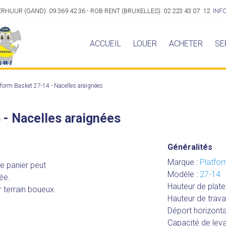
VERHUUR (GAND): 09 369 42 36 - ROB RENT (BRUXELLES): 02 223 43 07 12
INF
ACCUEIL
LOUER
ACHETER
SE
tform Basket 27-14 - Nacelles araignées
 - Nacelles araignées
Généralités
Marque :
Platfo
Le panier peut
Modèle :
27-14
ée.
Hauteur de plat
r terrain boueux.
Hauteur de travai
Déport horizonta
Capacité de lev