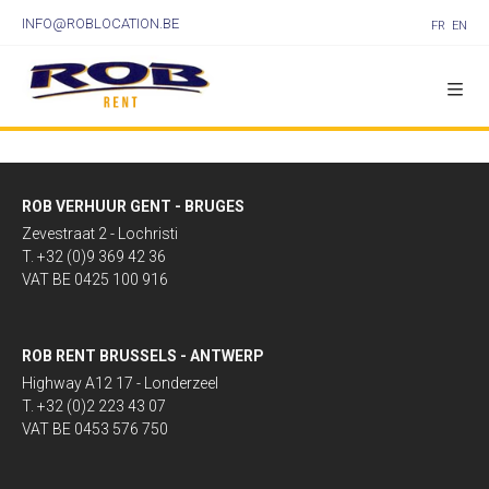
INFO@ROBLOCATION.BE
FR
EN
ROB VERHUUR GENT - BRUGES
Zevestraat 2 - Lochristi
T. +32 (0)9 369 42 36
VAT BE 0425 100 916
ROB RENT BRUSSELS - ANTWERP
Highway A12 17 - Londerzeel
T. +32 (0)2 223 43 07
VAT BE 0453 576 750