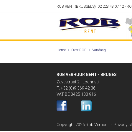
ROB RENT (BRUSSELS): 02 223 43 07 12 - R
Home
>
Over ROB
>
Vandaag
ROB VERHUUR GENT - BRUGES
Zevestraat 2 - Lochristi
T. +32 (0)9 369 42 36
VAT BE 0425 100 916
Copyright 2026 Rob Verhuur -
Privacy s