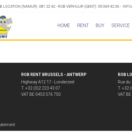
OB LOCATION (NAMUR): 081 22 42 - ROB VERHUUR (GENT): 09 369 42 36 -
INFO
HOME
RENT
BUY
SERVICE
ROB RENT BRUSSELS - ANTWERP
ROB LO
Highway A12 17 - Londerzeel
Rue du 
T. +32 (0)2 223 43 07
T. +32 
VAT BE 0453 576 750
VAT BE
tatement