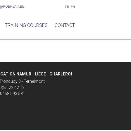
@ROBRENT.BE
FR
EN
TRAINING COURSES
CONTACT
CATION NAMUR - LIÈGE - CHARLEROI
Tronquoy 3 - Fernelmont
(0)81 22 42 12
 0458 593 531