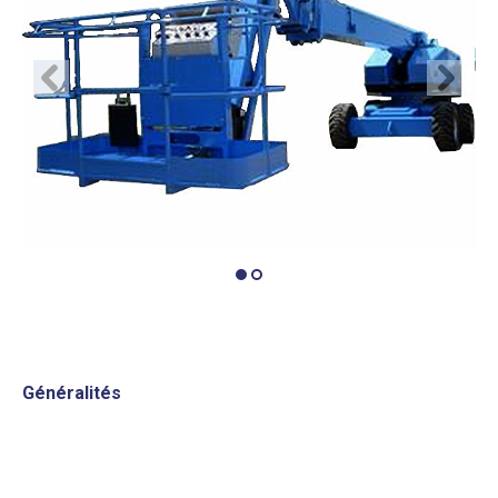
récédent
Suivant
Généralités