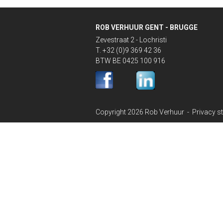
ROB VERHUUR GENT - BRUGGE
Zevestraat 2 - Lochristi
T. +32 (0)9 369 42 36
BTW BE 0425 100 916
Copyright 2026 Rob Verhuur -
Privacy s