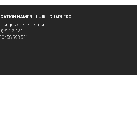
CATION NAMEN - LUIK - CHARLEROI
Tronquoy 3 - Fernelmont
(0)81 22 42 12
 0458 593 531