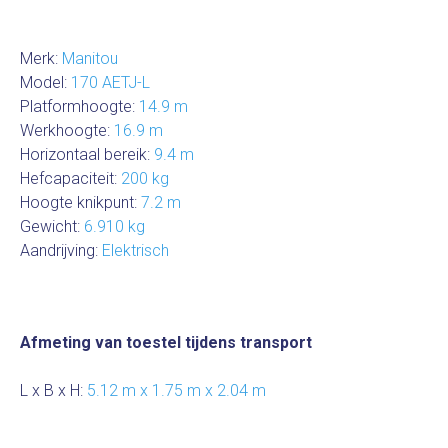
Merk:
Manitou
Model:
170 AETJ-L
Platformhoogte:
14.9 m
Werkhoogte:
16.9 m
Horizontaal bereik:
9.4 m
Hefcapaciteit:
200 kg
Hoogte knikpunt:
7.2 m
Gewicht:
6.910 kg
Aandrijving:
Elektrisch
Afmeting van toestel tijdens transport
L x B x H:
5.12 m x 1.75 m x 2.04 m