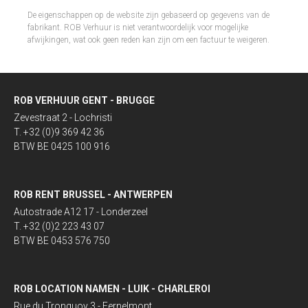
De eigenschappen op de website zijn gebaseerd op gegevens van de
fabrikant. ROB Verhuur is niet verantwoordelijk voor mogelijke
afwijkingen, wat ook geen reden kan zijn om een factuur te weigeren.​
ROB VERHUUR GENT - BRUGGE
Zevestraat 2 - Lochristi
T. +32 (0)9 369 42 36
BTW BE 0425 100 916
ROB RENT BRUSSEL - ANTWERPEN
Autostrade A12 17 - Londerzeel
T. +32 (0)2 223 43 07
BTW BE 0453 576 750
ROB LOCATION NAMEN - LUIK - CHARLEROI
Rue du Tronquoy 3 - Fernelmont