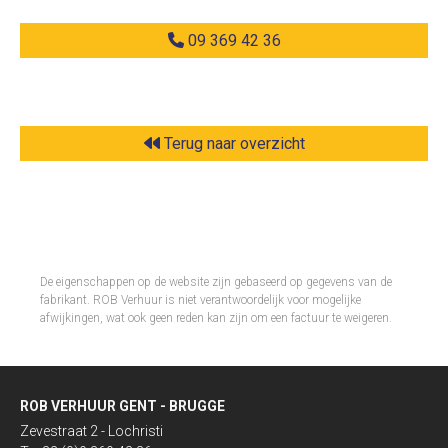
09 369 42 36
Terug naar overzicht
De eigenschappen op de website zijn gebaseerd op gegevens van de
fabrikant. ROB Verhuur is niet verantwoordelijk voor mogelijke
afwijkingen, wat ook geen reden kan zijn om een factuur te weigeren.​
ROB VERHUUR GENT - BRUGGE
Zevestraat 2 - Lochristi