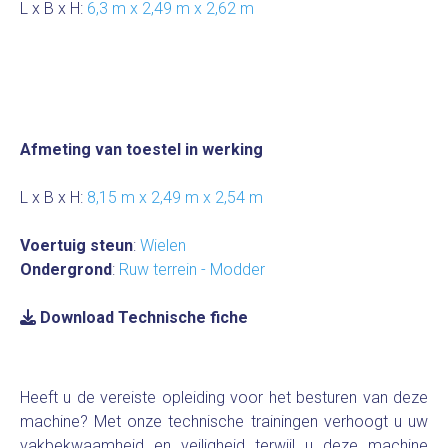
L x B x H:
6,3 m x 2,49 m x 2,62 m
Afmeting van toestel in werking
L x B x H:
8,15 m x 2,49 m x 2,54 m
Voertuig steun
:
Wielen
Ondergrond
:
Ruw terrein - Modder
Download Technische fiche
Heeft u de vereiste opleiding voor het besturen van deze
machine? Met onze technische trainingen verhoogt u uw
vakbekwaamheid en veiligheid terwijl u deze machine