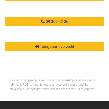
09 369 42 36
Terug naar overzicht
De eigenschappen op de website zijn gebaseerd op gegevens van de
fabrikant. ROB Verhuur is niet verantwoordelijk voor mogelijke
afwijkingen, wat ook geen reden kan zijn om een factuur te weigeren.​