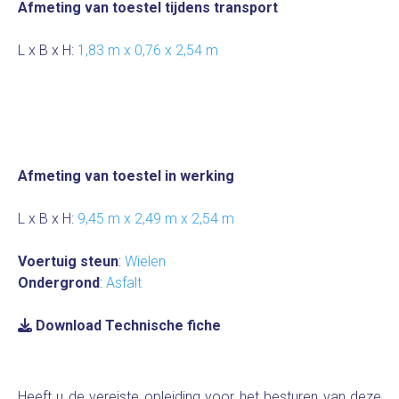
Afmeting van toestel tijdens transport
L x B x H:
1,83 m x 0,76 x 2,54 m
Afmeting van toestel in werking
L x B x H:
9,45 m x 2,49 m x 2,54 m
Voertuig steun
:
Wielen
Ondergrond
:
Asfalt
Download Technische fiche
Heeft u de vereiste opleiding voor het besturen van deze