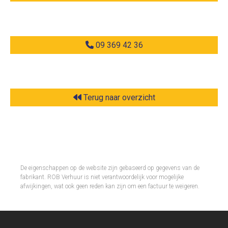
09 369 42 36
Terug naar overzicht
De eigenschappen op de website zijn gebaseerd op gegevens van de
fabrikant. ROB Verhuur is niet verantwoordelijk voor mogelijke
afwijkingen, wat ook geen reden kan zijn om een factuur te weigeren.​