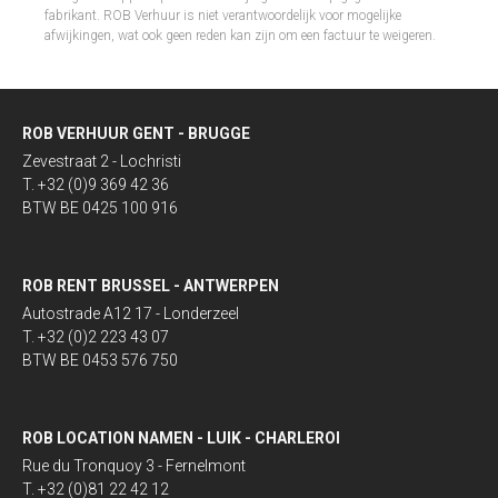
fabrikant. ROB Verhuur is niet verantwoordelijk voor mogelijke
afwijkingen, wat ook geen reden kan zijn om een factuur te weigeren.​
ROB VERHUUR GENT - BRUGGE
Zevestraat 2 - Lochristi
T. +32 (0)9 369 42 36
BTW BE 0425 100 916
ROB RENT BRUSSEL - ANTWERPEN
Autostrade A12 17 - Londerzeel
T. +32 (0)2 223 43 07
BTW BE 0453 576 750
ROB LOCATION NAMEN - LUIK - CHARLEROI
Rue du Tronquoy 3 - Fernelmont
T. +32 (0)81 22 42 12