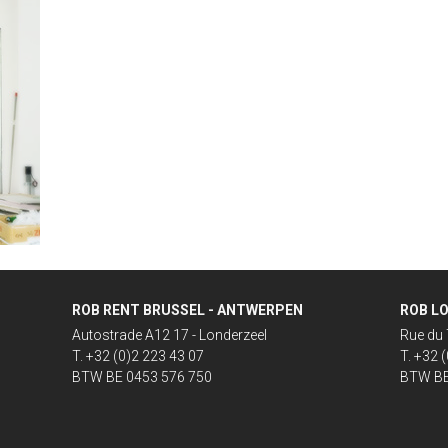
ROB RENT BRUSSEL - ANTWERPEN
ROB LO
Autostrade A12 17 - Londerzeel
Rue du 
T. +32 (0)2 223 43 07
T. +32 
BTW BE 0453 576 750
BTW BE