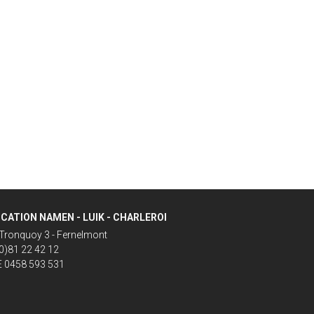
CATION NAMEN - LUIK - CHARLEROI
Tronquoy 3 - Fernelmont
(0)81 22 42 12
 0458 593 531