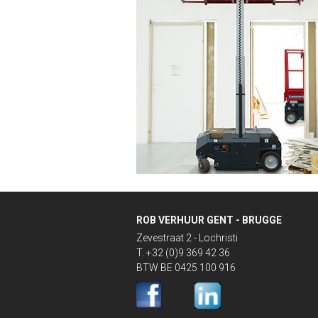
ROB VERHUUR GENT - BRUGGE
Zevestraat 2 - Lochristi
T. +32 (0)9 369 42 36
BTW BE 0425 100 916