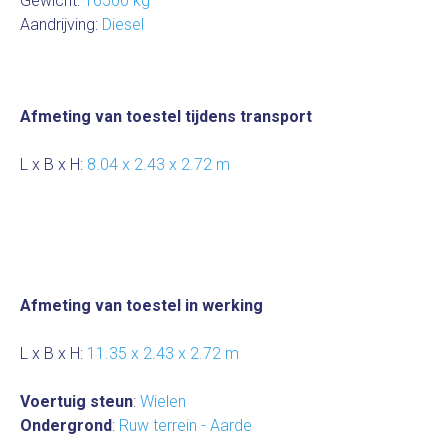
Gewicht:
16500 kg
Aandrijving:
Diesel
Afmeting van toestel tijdens transport
L x B x H:
8.04 x 2.43 x 2.72 m
Afmeting van toestel in werking
L x B x H:
11.35 x 2.43 x 2.72 m
Voertuig steun
:
Wielen
Ondergrond
:
Ruw terrein - Aarde