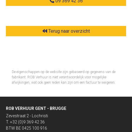
09 369 42 36
Terug naar overzicht
De eigenschappen op de website zijn gebaseerd op gegevens van de
fabrikant. ROB Verhuur is niet verantwoordelijk voor mogelijke
afwijkingen, wat ook geen reden kan zijn om een factuur te weigeren.​
ROB VERHUUR GENT - BRUGGE
Zevestraat 2 - Lochristi
T. +32 (0)9 369 42 36
BTW BE 0425 100 916