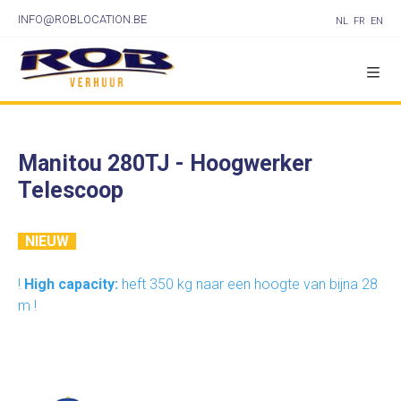
INFO@ROBLOCATION.BE
NL
FR
EN
Manitou 280TJ - Hoogwerker
Telescoop
NIEUW
!
High capacity:
heft 350 kg naar een hoogte van bijna 28
m !