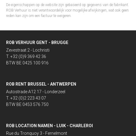
De eigenschappen op de website zijn gebaseerd op gegevens van de fabrikant.
ROB Verhuur is niet verantwoordelijk voor mogelijke afwijkingen, wat ook geen
reden kan zijn om een factuur te weigeren.
ROB VERHUUR GENT - BRUGGE
Zevestraat 2 - Lochristi
T. +32 (0)9 369 42 36
BTW BE 0425 100 916
ROB RENT BRUSSEL - ANTWERPEN
Autostrade A12 17 - Londerzeel
T. +32 (0)2 223 43 07
BTW BE 0453 576 750
ROB LOCATION NAMEN - LUIK - CHARLEROI
Rue du Tronquoy 3 - Fernelmont