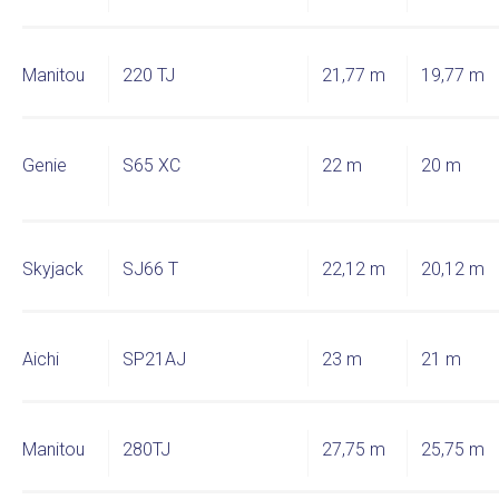
Manitou
220 TJ
21,77 m
19,77 m
Genie
S65 XC
22 m
20 m
Skyjack
SJ66 T
22,12 m
20,12 m
Aichi
SP21AJ
23 m
21 m
Manitou
280TJ
27,75 m
25,75 m